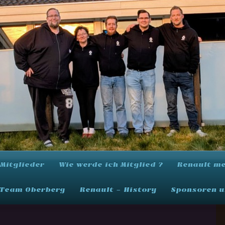
Mitglieder
Wie werde ich Mitglied ?
Renault mee
 Team Oberberg
Renault - History
Sponsoren u