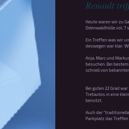
Renault tri
Heute waren wir zu G
Odenwaldhölle vol. 7 
Ein Treffen was wir u
deswegen war klar: Wi
Anja, Marc und Markus
besuchen. Bei bestem
schnell von bekannten
Bei guten 22 Grad war 
Tretautos in eine kle
benutzt.
Auch der "traditionel
Parkplatz das Treffen 